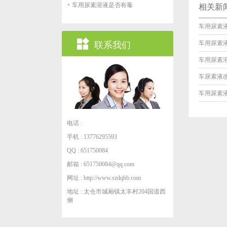
+ 车用尿素溶液是否有毒
相关新
车用尿素

车用尿素
联系我们
车用尿素
车尿素液
车用尿素
电话 :
手机 : 13776295593
QQ : 651750084
邮箱 : 651750084@qq.com
网址 : http://www.szdqhb.com
地址 : 太仓市城厢镇太丰村204国道西
侧