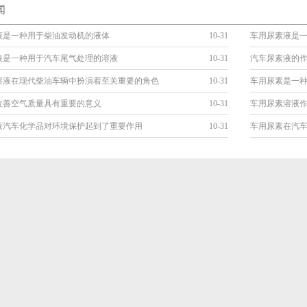
闻
液是一种用于柴油发动机的液体
10-31
车用尿素液是
液是一种用于汽车尾气处理的溶液
10-31
汽车尿素液的
溶液在现代柴油车辆中扮演着至关重要的角色
10-31
车用尿素是一
改善空气质量具有重要的意义
10-31
车用尿素溶液
液汽车化学品对环境保护起到了重要作用
10-31
车用尿素在汽